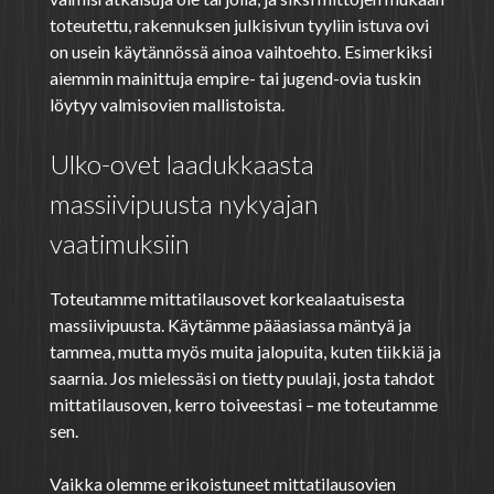
toteutettu, rakennuksen julkisivun tyyliin istuva ovi
on usein käytännössä ainoa vaihtoehto. Esimerkiksi
aiemmin mainittuja empire- tai jugend-ovia tuskin
löytyy valmisovien mallistoista.
Ulko-ovet laadukkaasta
massiivipuusta nykyajan
vaatimuksiin
Toteutamme mittatilausovet korkealaatuisesta
massiivipuusta. Käytämme pääasiassa mäntyä ja
tammea, mutta myös muita jalopuita, kuten tiikkiä ja
saarnia. Jos mielessäsi on tietty puulaji, josta tahdot
mittatilausoven, kerro toiveestasi – me toteutamme
sen.
Vaikka olemme erikoistuneet mittatilausovien