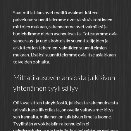
Saat mittatilausovet meiltä avaimet käteen -
palveluna: suunnittelemme ovet yksityiskohtineen
mittojen mukaan, rakennamme ovet valmiiksi ja
huolehdimme niiden asennuksesta. Toteutamme ovia
saneeraus- ja uudiskohteisiin suunnittelijoiden ja
arkkitehtien tekemien, valmiiden suunnitelmien
mukaan. Lisäksi suunnittelemme ovia itse asiakkaan
toiveiden pohjalta.
Mittatilausoven ansiosta julkisivun
yhtenäinen tyyli säilyy
Oli kyse sitten taloyhtiöstä, julkisesta rakennuksesta
tai vaikkapa liiketilasta, on ovella valtava merkitys
sen kannalta, millainen on julkisivun ilme ja luonne.
Tyyliltään arvokkaisiin rakennuksiin ei
valmisratkaisuja ole tarjolla, ja siksi mittojen mukaan