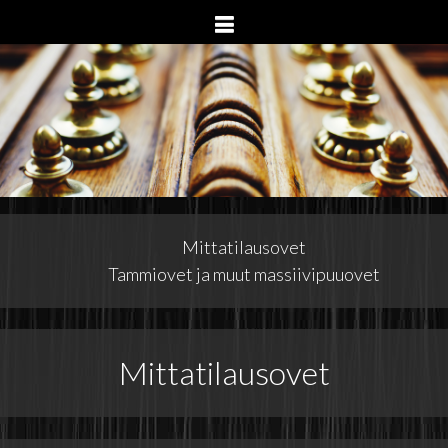
Skip

to
content
Mittatilausovet
Tammiovet ja muut massiivipuuovet
Mittatilausovet